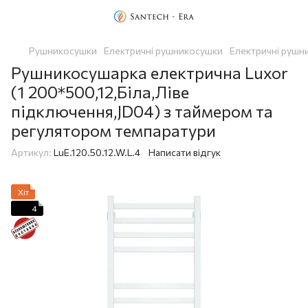
Рушникосушки
Eлектричні рушникосушки
Eлектричні рушн
Рушникосушарка електрична Luxor
(1 200*500,12,Біла,Ліве
підключення,JD04) з таймером та
регулятором темпаратури
Артикул:
LuE.120.50.12.W.L.4
Написати відгук
Хіт
4