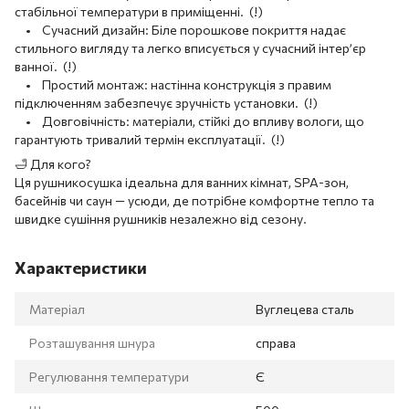
стабільної температури в приміщенні. (!)
• Сучасний дизайн: Біле порошкове покриття надає
стильного вигляду та легко вписується у сучасний інтер’єр
ванної. (!)
• Простий монтаж: настінна конструкція з правим
підключенням забезпечує зручність установки. (!)
• Довговічність: матеріали, стійкі до впливу вологи, що
гарантують тривалий термін експлуатації. (!)
🛁 Для кого?
Ця рушникосушка ідеальна для ванних кімнат, SPA-зон,
басейнів чи саун — усюди, де потрібне комфортне тепло та
швидке сушіння рушників незалежно від сезону.
Характеристики
Матеріал
Вуглецева сталь
Розташування шнура
справа
Регулювання температури
Є