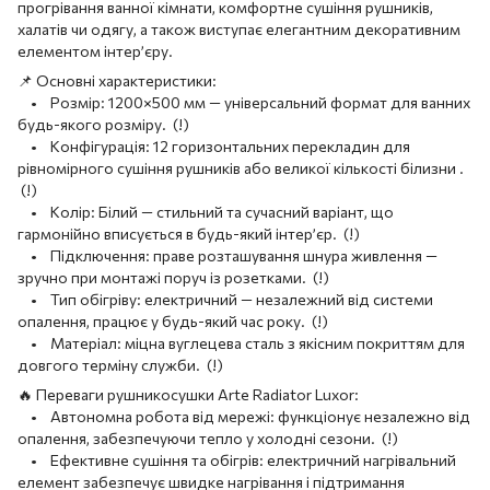
прогрівання ванної кімнати, комфортне сушіння рушників,
халатів чи одягу, а також виступає елегантним декоративним
елементом інтер’єру.
📌 Основні характеристики:
• Розмір: 1200×500 мм — універсальний формат для ванних
будь-якого розміру. (!)
• Конфігурація: 12 горизонтальних перекладин для
рівномірного сушіння рушників або великої кількості білизни .
(!)
• Колір: Білий — стильний та сучасний варіант, що
гармонійно вписується в будь-який інтер’єр. (!)
• Підключення: праве розташування шнура живлення —
зручно при монтажі поруч із розетками. (!)
• Тип обігріву: електричний — незалежний від системи
опалення, працює у будь-який час року. (!)
• Матеріал: міцна вуглецева сталь з якісним покриттям для
довгого терміну служби. (!)
🔥 Переваги рушникосушки Arte Radiator Luxor:
• Автономна робота від мережі: функціонує незалежно від
опалення, забезпечуючи тепло у холодні сезони. (!)
• Ефективне сушіння та обігрів: електричний нагрівальний
елемент забезпечує швидке нагрівання і підтримання