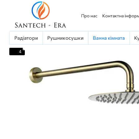
Перейти до основного контенту
Про нас
Контактна інформ
Радіатори
Рушникосушки
Ванна кімната
К
4