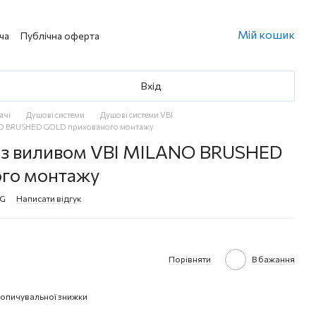
Мій кошик
ча
Публічна оферта
Вхід
ачі
Душові системи
Душові системи VBI
ANO BRUSHED GOLD прихованого монтажу
 з виливом VBI MILANO BRUSHED
го монтажу
BG
Написати відгук
Порівняти
В бажання
опичувальної знижки