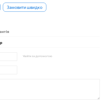
Замовити швидко
антія
ар
Увійти за допомогою