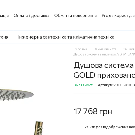
ація
Оплата і доставка
Обмін та повернення
Угода користува
ухня
Інженерна сантехніка та кліматична техніка
Головна
Ванна кімната
Змішув
Душова система з виливом VBI MIL
Душова система
GOLD приховано
В наявності
Артикул: VBI-050110
17 768 грн
Увійти
для відображення нак
%