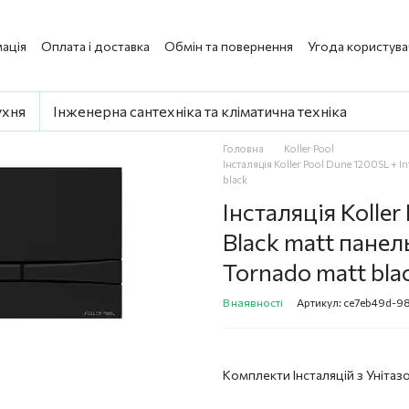
ація
Оплата і доставка
Обмін та повернення
Угода користува
ухня
Інженерна сантехніка та кліматична техніка
Головна
Koller Pool
Інсталяція Koller Pool Dune 1200SL + 
black
Інсталяція Kolle
Black matt панел
Tornado matt bla
В наявності
Артикул: ce7eb49d-9
Комплекти Інсталяцій з Унітазо