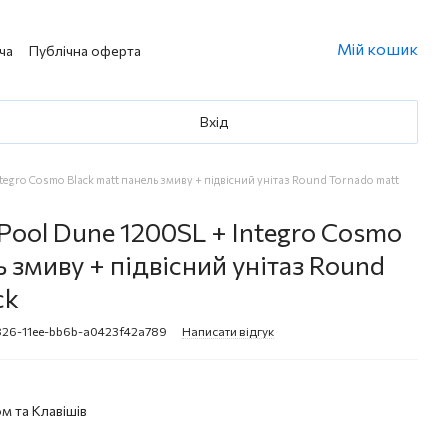
Мій кошик
ча
Публічна оферта
Вхід
Integro Cosmo Black matt панель змиву + підвісний унітаз Round Tornado matt
r Pool Dune 1200SL + Integro Cosmo
ь змиву + підвісний унітаз Round
ck
826-11ee-bb6b-a0423f42a789
Написати відгук
м та Клавішів