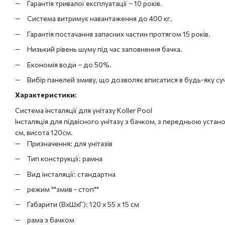
Гарантія тривалої експлуатації – 10 років.
Система витримує навантаження до 400 кг.
Гарантія постачання запасних частин протягом 15 років.
Низький рівень шуму під час заповнення бачка.
Економія води – до 50%.
Вибір панелей змиву, що дозволяє вписатися в будь-яку су
Характеристики:
Система інсталяції для унітазу Koller Pool
Інсталяція для підвісного унітазу з бачком, з передньою устано
см, висота 120см.
Призначення: для унітазів
Тип конструкції: рамна
Вид інсталяції: стандартна
режим ""змив - стоп""
Габарити (ВхШхГ): 120 x 55 x 15 см
рама з бачком