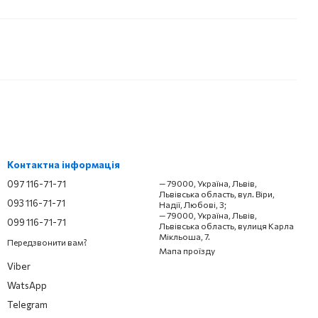
Контактна інформація
097 116-71-71
— 79000, Україна, Львів,
Львівська область, вул. Віри,
093 116-71-71
Надії, Любові, 3;
— 79000, Україна, Львів,
099 116-71-71
Львівська область, вулиця Карла
Мікльоша, 7.
Передзвонити вам?
Мапа проїзду
Viber
WatsApp
Telegram