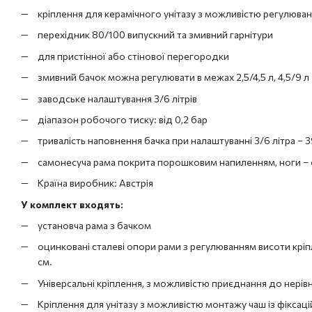
кріплення для керамічного унітазу з можливістю регулюванн
перехідник 80/100 випускний та змивний гарнітури
для пристінної або стінової перегородки
змивний бачок можна регулювати в межах 2,5/4,5 л, 4,5/9 л
заводське налаштування 3/6 літрів
діапазон робочого тиску: від 0,2 бар
тривалість наповнення бачка при налаштуванні 3/6 літра – 39 
самонесуча рама покрита порошковим напиленням, ноги – 
Країна виробник: Австрія
У комплект входять:
установча рама з бачком
оцинковані сталеві опори рами з регулюванням висоти кріпл
см.
Універсальні кріплення, з можливістю приєднання до нерів
Кріплення для унітазу з можливістю монтажу чаш із фіксацій