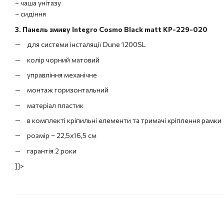
– чаша унітазу
– сидіння
3. Панель змиву Integro Cosmo Black matt KP-229-020
для системи інсталяції Dune 1200SL
колір чорний матовий
управління механічне
монтаж горизонтальний
матеріал пластик
в комплекті кріпильні елементи та тримачі кріплення рамки
розмір – 22,5х16,5 см
гарантія 2 роки
]]>