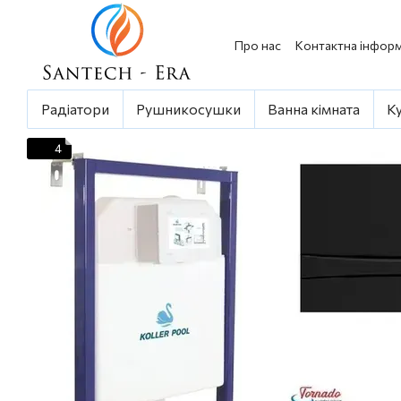
Перейти до основного контенту
Про нас
Контактна інформ
Радіатори
Рушникосушки
Ванна кімната
К
4