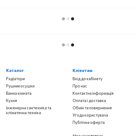
Каталог
Клієнтам
Радіатори
Вхід до кабінету
Рушникосушки
Про нас
Ванна кімната
Контактна інформація
Кухня
Оплата і доставка
Інженерна сантехніка та
Обмін та повернення
кліматична техніка
Угода користувача
Публічна оферта
Ми в соцмережах