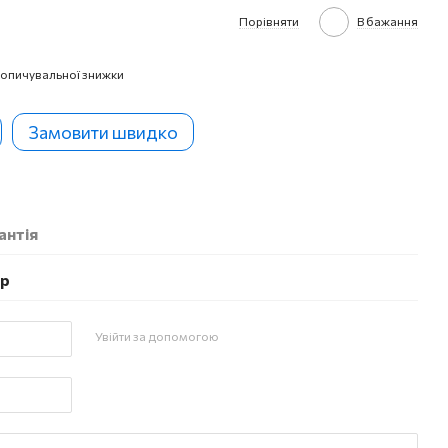
Порівняти
В бажання
опичувальної знижки
Замовити швидко
антія
ар
Увійти за допомогою