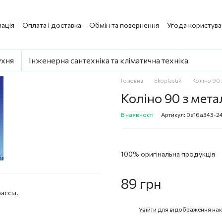
ація
Оплата і доставка
Обмін та повернення
Угода користува
ухня
Інженерна сантехніка та кліматична техніка
Головна
Ekoplastik
Коліно 90 
Коліно 90 з метал
В наявності
Артикул: 0e16a343-
100% оригінальна продукція
89 грн
ассы.
Увійти
для відображення нак
%