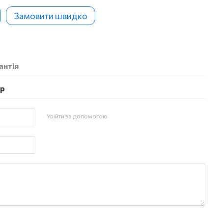
Замовити швидко
антія
ар
Увійти за допомогою