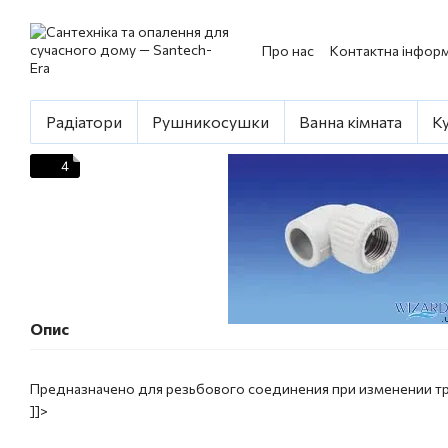
Перейти до основного контенту
Про нас
Контактна інформ
Радіатори
Рушникосушки
Ванна кімната
К
4
Опис
Предназначено для резьбового соединения при изменении тр
]]>