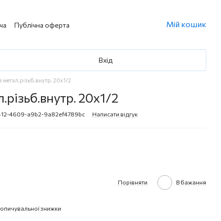
Мій кошик
ча
Публічна оферта
Вхід
з метал.різьб.внутр. 20х1/2
.різьб.внутр. 20х1/2
2412-4609-a9b2-9a82ef4789bc
Написати відгук
Порівняти
В бажання
опичувальної знижки