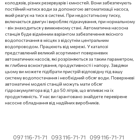
колодязів, різних резервуарів і ємностей. Вони забезпечують
постійний натиск води за допомогою автоматизації насоса,
який реагує на тиск в системі. При недостатньому тиску,
включається двигун і виробляє підкачування, при нормальному
- він знаходиться у вимкненому стані. Автоматична насосна
станція буде відмінним варіантом забезпечення якісного
водопостачання в місцях з відсутнім центральним
водопроводом. Працюють від мережі. У каталозі
представлений великий асортимент поверхневих
автоматичних насосів, які розрізняються за таким параметром,
як глибина всмоктування, продуктивності і напору. Завдяки
цьому ви можете підібрати пристрій відповідну під вашу
систему водопостачання і необхідний обсяг води. Поверхневі
автоматичні моделі станцій можуть мати обсяг
гідроакумулятора від 1 до 50 літрів, що впливає на їх
продуктивність. У нас ви гарантовано знайдете перевірене
насосне обладнання від надійних виробників.
097 116-71-71
093 116-71-71
099 116-71-71