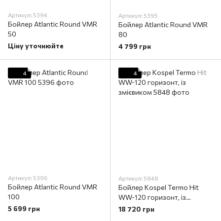
Артикул: 5394
Артикул: 5395
Бойлер Atlantic Round VMR
Бойлер Atlantic Round VMR
50
80
Ціну уточнюйте
4 799 грн
4
4
Артикул: 5396
Артикул: 5848
Бойлер Atlantic Round VMR
Бойлер Kospel Termo Hit
100
WW-120 горизонт, із
змієвиком
5 699 грн
18 720 грн