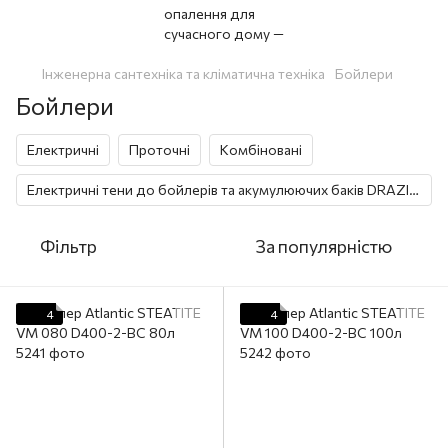
Інженерна сантехніка та кліматична техніка
Бойлери
Бойлери
Електричні
Проточні
Комбіновані
Електричні тени до бойлерів та акумулюючих баків DRAZICE
Фільтр
За популярністю
4
4