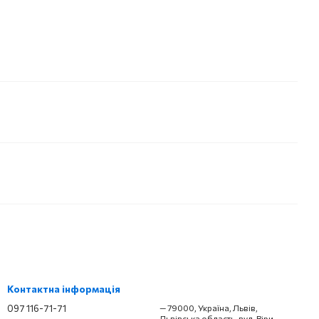
Контактна інформація
097 116-71-71
— 79000, Україна, Львів,
Львівська область, вул. Віри,