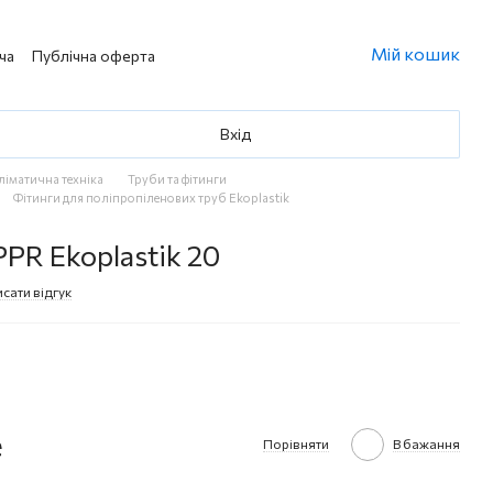
Мій кошик
ча
Публічна оферта
Вхід
кліматична техніка
Труби та фітинги
Фітинги для поліпропіленових труб Ekoplastik
PR Ekoplastik 20
сати відгук
е
Порівняти
В бажання