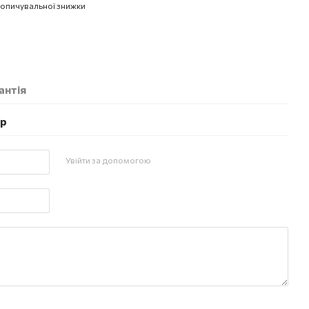
опичувальної знижки
антія
ар
Увійти за допомогою