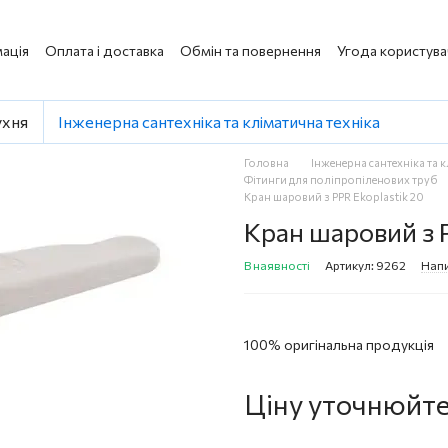
ація
Оплата і доставка
Обмін та повернення
Угода користува
ухня
Інженерна сантехніка та кліматична техніка
Головна
Інженерна сантехніка та 
Фітинги для поліпропіленових труб
Кран шаровий з PPR Ekoplastik 20
Кран шаровий з P
В наявності
Артикул: 9262
Напи
100% оригінальна продукція
Ціну уточнюйт