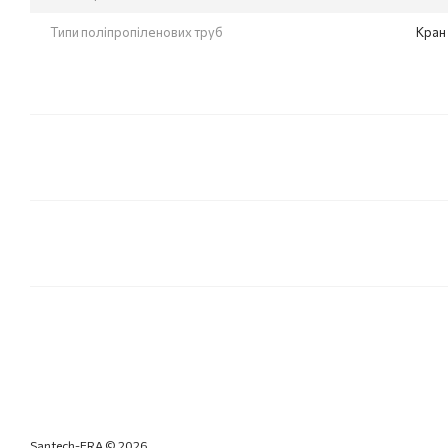
Типи поліпропіленових труб
Кран
Santech-ERA © 2026