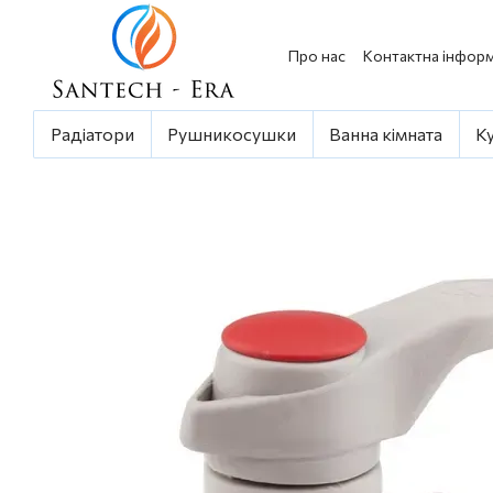
Перейти до основного контенту
Про нас
Контактна інформ
Радіатори
Рушникосушки
Ванна кімната
К