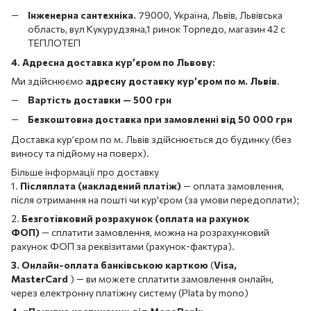
Інженерна сантехніка.
79000, Україна, Львів, Львівська
область, вул Кукурудзяна,1 ринок Торпедо, магазин 42 с
ТЕПЛОТЕП
4. Адресна доставка кур’єром по Львову:
Ми здійснюємо
адресну доставку кур’єром по м. Львів
.
Вартість доставки — 500 грн
Безкоштовна доставка при замовленні від 50 000 грн
Доставка кур’єром по м. Львів здійснюється до будинку (без
виносу та підйому на поверх).
Більше інформації про доставку
1.
Післяплата (накладений платіж)
— оплата замовлення,
після отримання на пошті чи кур'єром (за умови передоплати);
2.
Безготівковий розрахунок (оплата на рахунок
ФОП)
— сплатити замовлення, можна на розрахунковий
рахунок ФОП за реквізитами (рахунок-фактура).
3. Онлайн-оплата банківською карткою
(
Visa,
MasterCard
) — ви можете сплатити замовлення онлайн,
через електронну платіжну систему (Plata by mono)