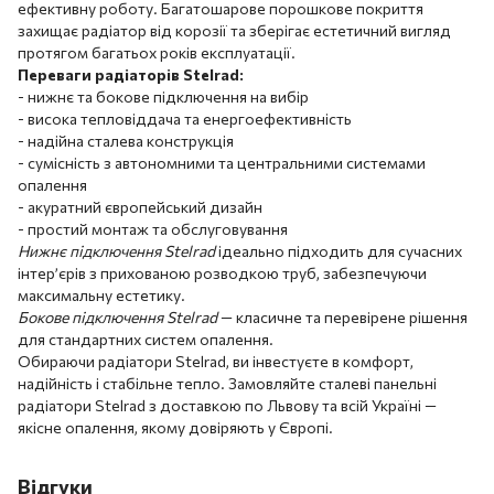
ефективну роботу. Багатошарове порошкове покриття
захищає радіатор від корозії та зберігає естетичний вигляд
протягом багатьох років експлуатації.
Переваги радіаторів Stelrad:
- нижнє та бокове підключення на вибір
- висока тепловіддача та енергоефективність
- надійна сталева конструкція
- сумісність з автономними та центральними системами
опалення
- акуратний європейський дизайн
- простий монтаж та обслуговування
Нижнє підключення Stelrad
ідеально підходить для сучасних
інтер’єрів з прихованою розводкою труб, забезпечуючи
максимальну естетику.
Бокове підключення Stelrad
— класичне та перевірене рішення
для стандартних систем опалення.
Обираючи радіатори Stelrad, ви інвестуєте в комфорт,
надійність і стабільне тепло. Замовляйте сталеві панельні
радіатори Stelrad з доставкою по Львову та всій Україні —
якісне опалення, якому довіряють у Європі.
Відгуки