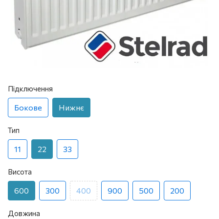
Підключення
Бокове
Нижнє
Тип
11
22
33
Висота
600
300
400
900
500
200
Довжина