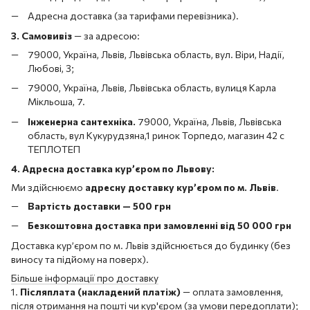
Адресна доставка (за тарифами перевізника).
3. Самовивіз
—
за адресою:
79000, Україна, Львів, Львівська область, вул. Віри, Надії,
Любові, 3;
79000, Україна, Львів, Львівська область, вулиця Карла
Мікльоша, 7.
Інженерна сантехніка.
79000, Україна, Львів, Львівська
область, вул Кукурудзяна,1 ринок Торпедо, магазин 42 с
ТЕПЛОТЕП
4. Адресна доставка кур’єром по Львову:
Ми здійснюємо
адресну доставку кур’єром по м. Львів
.
Вартість доставки — 500 грн
Безкоштовна доставка при замовленні від 50 000 грн
Доставка кур’єром по м. Львів здійснюється до будинку (без
виносу та підйому на поверх).
Більше інформації про доставку
1.
Післяплата (накладений платіж)
— оплата замовлення,
після отримання на пошті чи кур'єром (за умови передоплати);