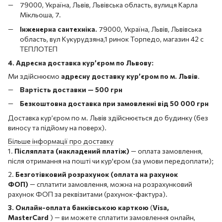
79000, Україна, Львів, Львівська область, вулиця Карла
Мікльоша, 7.
Інженерна сантехніка.
79000, Україна, Львів, Львівська
область, вул Кукурудзяна,1 ринок Торпедо, магазин 42 с
ТЕПЛОТЕП
4. Адресна доставка кур’єром по Львову:
Ми здійснюємо
адресну доставку кур’єром по м. Львів
.
Вартість доставки — 500 грн
Безкоштовна доставка при замовленні від 50 000 грн
Доставка кур’єром по м. Львів здійснюється до будинку (без
виносу та підйому на поверх).
Більше інформації про доставку
1.
Післяплата (накладений платіж)
— оплата замовлення,
після отримання на пошті чи кур'єром (за умови передоплати);
2.
Безготівковий розрахунок (оплата на рахунок
ФОП)
— сплатити замовлення, можна на розрахунковий
рахунок ФОП за реквізитами (рахунок-фактура).
3. Онлайн-оплата банківською карткою
(
Visa,
MasterCard
) — ви можете сплатити замовлення онлайн,