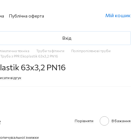
Мій кошик
ча
Публічна оферта
Вхід
кліматична техніка
Труби та фітинги
Поліпропіленові труби
Труба з PPR Ekoplastik 63х3,2 PN16
lastik 63х3,2 PN16
исати відгук
е
Порівняти
В бажання
опичувальної знижки