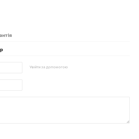
антія
ар
Увійти за допомогою