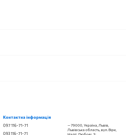
Контактна інформація
097 116-71-71
— 79000, Україна, Львів,
Львівська область, вул. Віри,
093 116-71-71
Надії, Любові, 3;