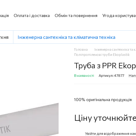
ація
Оплата і доставка
Обмін та повернення
Угода користува
ухня
Інженерна сантехніка та кліматична техніка
Головна
Інженерна сантехніка та 
Поліпропіленові труби Ekoplastik
Труба з PPR Ekop
В наявності
Артикул: 47877
Нап
100% оригінальна продукція
Ціну уточнюйт
Увійти
для відображення нак
%