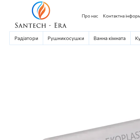
Перейти до основного контенту
Про нас
Контактна інформ
Радіатори
Рушникосушки
Ванна кімната
К