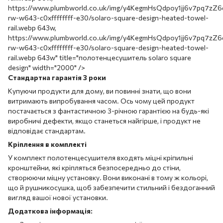
https://www.plumbworld.co.uk/img/y4KegmHsQdpoy1jj6v7pq7z
rw-w643-c0xffffffff-e30/solaro-square-design-heated-towel-
rail.webp 643w,
https://www.plumbworld.co.uk/img/y4KegmHsQdpoy1jj6v7pq7z
rw-w643-c0xffffffff-e30/solaro-square-design-heated-towel-
rail.webp 643w" title="полотенцесушитель solaro square
design" width="2000" />
Стандартна гарантія 3 роки
Купуючи продукти для дому, ви повинні знати, що вони
витримають випробування часом. Ось чому цей продукт
постачається з фантастичною 3-річною гарантією на будь-які
виробничі дефекти, якщо станеться найгірше, і продукт не
відповідає стандартам.
Кріплення в комплекті
У комплект полотенцесушителя входять міцні кріпильні
кронштейни, які кріпляться безпосередньо до стіни,
створюючи міцну установку. Вони виконані в тому ж кольорі,
що й рушникосушка, щоб забезпечити стильний і бездоганний
вигляд вашої нової установки.
Додаткова інформація: