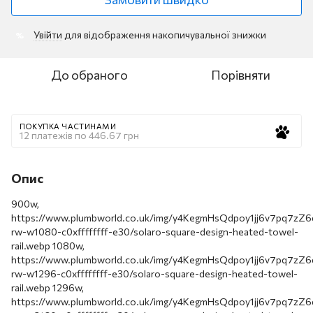
Увійти
для відображення накопичувальної знижки
%
До обраного
Порівняти
ПОКУПКА ЧАСТИНАМИ
12 платежів по 446.67 грн
Опис
900w,
https://www.plumbworld.co.uk/img/y4KegmHsQdpoy1jj6v7pq7z
rw-w1080-c0xffffffff-e30/solaro-square-design-heated-towel-
rail.webp 1080w,
https://www.plumbworld.co.uk/img/y4KegmHsQdpoy1jj6v7pq7z
rw-w1296-c0xffffffff-e30/solaro-square-design-heated-towel-
rail.webp 1296w,
https://www.plumbworld.co.uk/img/y4KegmHsQdpoy1jj6v7pq7z