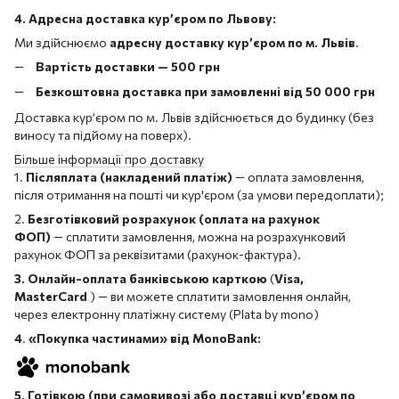
4. Адресна доставка кур’єром по Львову:
Ми здійснюємо
адресну доставку кур’єром по м. Львів
.
Вартість доставки — 500 грн
Безкоштовна доставка при замовленні від 50 000 грн
Доставка кур’єром по м. Львів здійснюється до будинку (без
виносу та підйому на поверх).
Більше інформації про доставку
1.
Післяплата (накладений платіж)
— оплата замовлення,
після отримання на пошті чи кур'єром (за умови передоплати);
2.
Безготівковий розрахунок (оплата на рахунок
ФОП)
— сплатити замовлення, можна на розрахунковий
рахунок ФОП за реквізитами (рахунок-фактура).
3. Онлайн-оплата банківською карткою
(
Visa,
MasterCard
) — ви можете сплатити замовлення онлайн,
через електронну платіжну систему (Plata by mono)
4
.
«Покупка частинами» від MonoBank:
5. Готівкою (при самовивозі або доставці кур’єром по