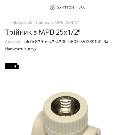
Ekoplastik
Трійник з МРВ 25х1/2"
Трійник з МРВ 25х1/2"
Артикул:
cdc0c879-ec47-470b-b803-5513391b0a3a
Написати відгук
4