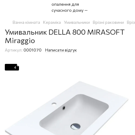
Ванна кімната
Кераміка
Умивальники
Врізні раковини
Врі
Умивальник DELLA 800 MIRASOFT
Miraggio
Артикул:
0001070
Написати відгук
4