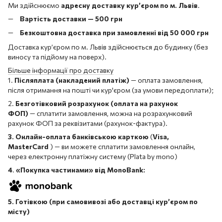
Ми здійснюємо
адресну доставку кур’єром по м. Львів
.
Вартість доставки — 500 грн
Безкоштовна доставка при замовленні від 50 000 грн
Доставка кур’єром по м. Львів здійснюється до будинку (без
виносу та підйому на поверх).
Більше інформації про доставку
1.
Післяплата (накладений платіж)
— оплата замовлення,
після отримання на пошті чи кур'єром (за умови передоплати);
2.
Безготівковий розрахунок (оплата на рахунок
ФОП)
— сплатити замовлення, можна на розрахунковий
рахунок ФОП за реквізитами (рахунок-фактура).
3. Онлайн-оплата банківською карткою
(
Visa,
MasterCard
) — ви можете сплатити замовлення онлайн,
через електронну платіжну систему (Plata by mono)
4
.
«Покупка частинами» від MonoBank:
5. Готівкою (при самовивозі або доставці кур’єром по
місту)