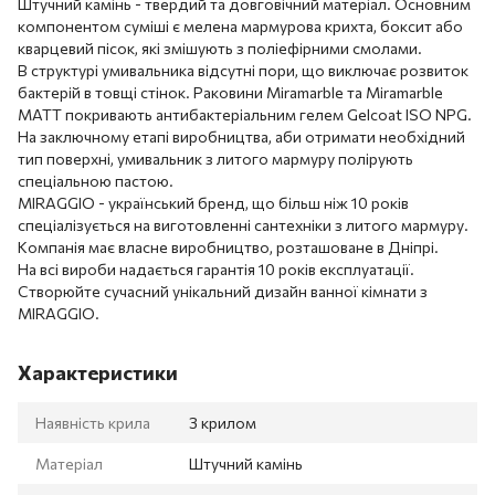
Штучний камінь - твердий та довговічний матеріал. Основним
компонентом суміші є мелена мармурова крихта, боксит або
кварцевий пісок, які змішують з поліефірними смолами.
В структурі умивальника відсутні пори, що виключає розвиток
бактерій в товщі стінок. Раковини Miramarble та Miramarble
MATT покривають антибактеріальним гелем Gelcoat ISO NPG.
На заключному етапі виробництва, аби отримати необхідний
тип поверхні, умивальник з литого мармуру полірують
спеціальною пастою.
MIRAGGIO - український бренд, що більш ніж 10 років
спеціалізується на виготовленні сантехніки з литого мармуру.
Компанія має власне виробництво, розташоване в Дніпрі.
На всі вироби надається гарантія 10 років експлуатації.
Створюйте сучасний унікальний дизайн ванної кімнати з
MIRAGGIO.
Характеристики
Наявність крила
З крилом
Матеріал
Штучний камінь