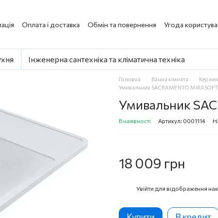
ація
Оплата і доставка
Обмін та повернення
Угода користува
ухня
Інженерна сантехніка та кліматична техніка
Головна
Ванна кімната
Керамі
Умивальник SACRAMENTO MIRASOFT 
Умивальник SA
В наявності
Артикул: 0001114
Н
18 009 грн
Увійти
для відображення нак
%
Купити
В кредит