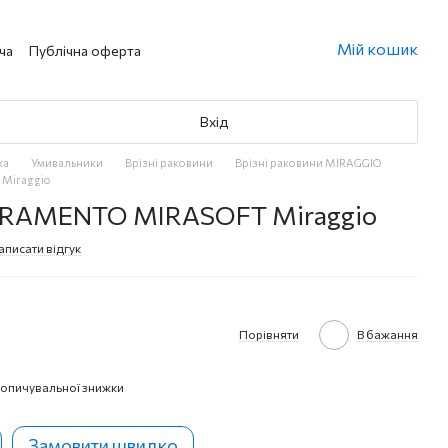
Мій кошик
ча
Публічна оферта
Вхід
ка
Умивальники
Врізні раковини
Врізні раковини MIRAGGIO
Miraggio
CRAMENTO MIRASOFT Miraggio
аписати відгук
Порівняти
В бажання
опичувальної знижки
Замовити швидко