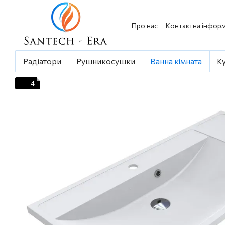
Перейти до основного контенту
Про нас
Контактна інформ
Радіатори
Рушникосушки
Ванна кімната
К
4