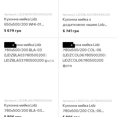
Артикул: LIDZWHI01650500200
Артикул: LIDZBLA03780495200
Кухонна мийка Lidz
Кухонна мийка з
650x500/200 WHI-01
додатковою чашею Lidz
(LIDZWHI01650500200)
780x495/200 BLA-03
5 679 грн
6 741 грн
(LIDZBLA03780495200)
4
4
Артикул: LIDZBLA03780500200
Артикул: LIDZCOL06780500200
Кухонна мийка Lidz
Кухонна мийка Lidz
780x500/200 BLA-03
780x500/200 COL-06
(LIDZBLA03780500200)
(LIDZCOL06780500200)
5 806 грн
5 806 грн