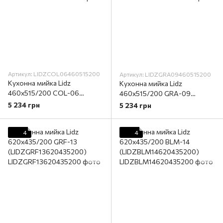
Артикул: LIDZCOL06460515200
Артикул: LIDZGRA09460515200
Кухонна мийка Lidz
Кухонна мийка Lidz
460х515/200 COL-06
460х515/200 GRA-09
(LIDZCOL06460515200)
(LIDZGRA09460515200)
5 234 грн
5 234 грн
4
4