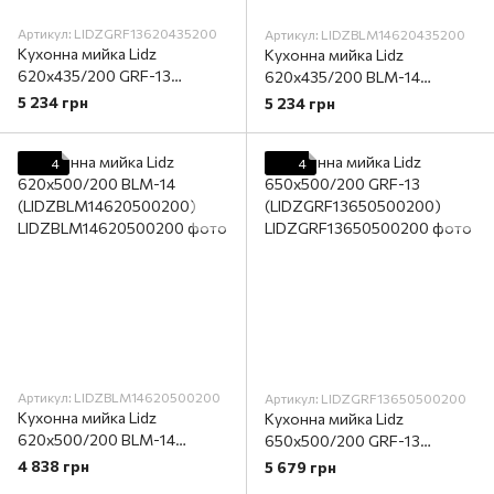
Артикул: LIDZGRF13620435200
Артикул: LIDZBLM14620435200
Кухонна мийка Lidz
Кухонна мийка Lidz
620x435/200 GRF-13
620x435/200 BLM-14
(LIDZGRF13620435200)
(LIDZBLM14620435200)
5 234 грн
5 234 грн
4
4
Артикул: LIDZBLM14620500200
Артикул: LIDZGRF13650500200
Кухонна мийка Lidz
Кухонна мийка Lidz
620x500/200 BLM-14
650x500/200 GRF-13
(LIDZBLM14620500200)
(LIDZGRF13650500200)
4 838 грн
5 679 грн