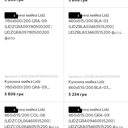
4
4
Артикул: LIDZGRA09780500200
Артикул: LIDZBLA03460515200
Кухонна мийка Lidz
Кухонна мийка Lidz
780x500/200 GRA-09
460х515/200 BLA-03
(LIDZGRA09780500200)
(LIDZBLA03460515200)
5 806 грн
5 234 грн
4
4