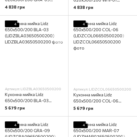
(LIDZGRA09620500200)
(LIDZWHI01615500200)
4 838 грн
4 838 грн
4
4
Артикул: LIDZBLA03650500200
Артикул: LIDZCOL06650500200
Кухонна мийка Lidz
Кухонна мийка Lidz
650x500/200 BLA-03
650x500/200 COL-06
(LIDZBLA03650500200)
(LIDZCOL06650500200)
5 679 грн
5 679 грн
4
4