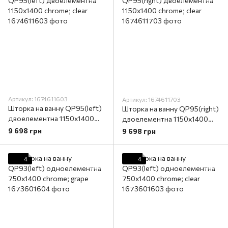
Артикул: 1674611603
Артикул: 1674611703
Шторка на ванну QP95(left)
Шторка на ванну QP95(right)
двоелементна 1150x1400
двоелементна 1150x1400
chrome; clear
chrome; clear
9 698 грн
9 698 грн
4
4