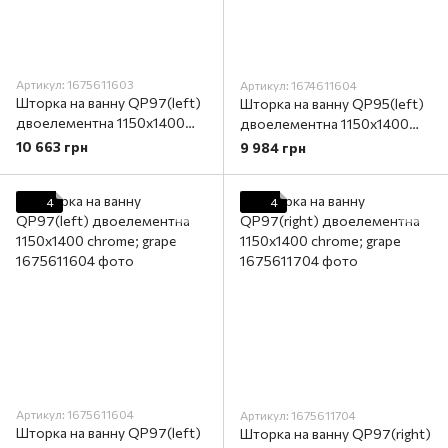
Артикул: 1675611603
Артикул: 1674611604
Шторка на ванну QP97(left)
Шторка на ванну QP95(left)
двоелементна 1150x1400
двоелементна 1150х1400
chrome; clear
chrome; grape
10 663 грн
9 984 грн
4
4
Артикул: 1675611604
Артикул: 1675611704
Шторка на ванну QP97(left)
Шторка на ванну QP97(right)