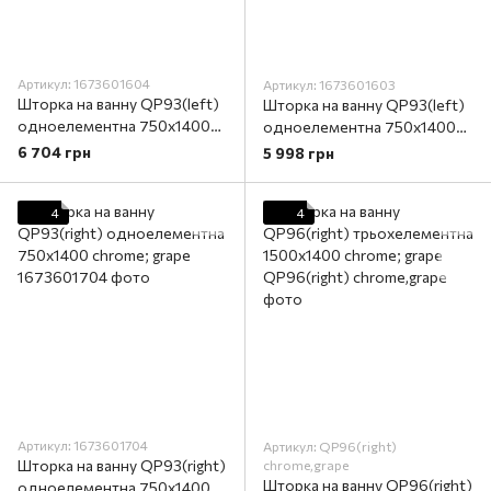
Артикул: 1673601604
Артикул: 1673601603
Шторка на ванну QP93(left)
Шторка на ванну QP93(left)
одноелементна 750х1400
одноелементна 750х1400
chrome; grape
chrome; clear
6 704 грн
5 998 грн
4
4
Артикул: 1673601704
Артикул: QP96(right)
Шторка на ванну QP93(right)
chrome,grape
Шторка на ванну QP96(right)
одноелементна 750х1400