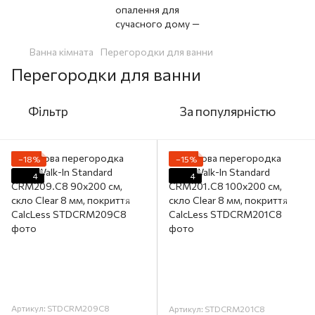
Ванна кімната
Перегородки для ванни
Перегородки для ванни
Фільтр
За популярністю
−18%
−15%
4
4
Артикул: STDCRM209C8
Артикул: STDCRM201C8