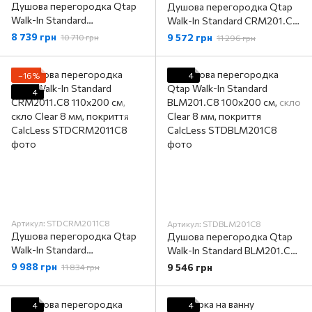
Душова перегородка Qtap
Душова перегородка Qtap
Walk-In Standard
Walk-In Standard CRM201.C8
CRM209.C8 90х200 см,
100х200 см, скло Clear 8 мм,
8 739 грн
9 572 грн
10 710 грн
11 296 грн
скло Clear 8 мм, покриття
покриття CalcLess
CalcLess
−16%
4
4
Артикул: STDCRM2011C8
Артикул: STDBLM201C8
Душова перегородка Qtap
Душова перегородка Qtap
Walk-In Standard
Walk-In Standard BLM201.C8
CRM2011.C8 110х200 см,
100х200 см, скло Clear 8 мм,
9 988 грн
9 546 грн
11 834 грн
скло Clear 8 мм, покриття
покриття CalcLess
CalcLess
4
4