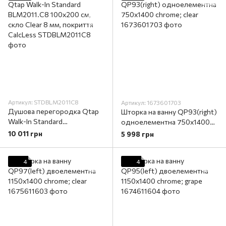
Артикул: STDBLM2011C8
Артикул: 1673601703
Душова перегородка Qtap
Шторка на ванну QP93(right)
Walk-In Standard
одноелементна 750х1400
BLM2011.C8 100х200 см,
chrome; clear
10 011 грн
5 998 грн
скло Clear 8 мм, покриття
CalcLess
4
4