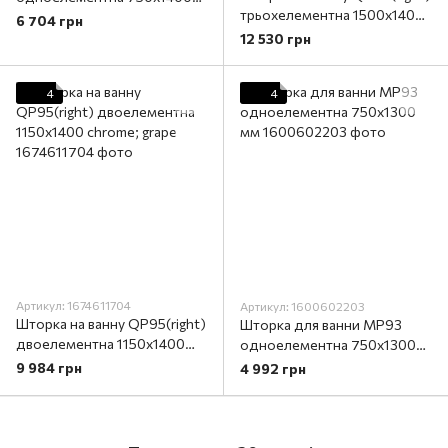
трьохелементна 1500x1400
chrome; grape
6 704 грн
chrome; grape
12 530 грн
4
4
Артикул: 1674611704
Артикул: 1600602203
Шторка на ванну QP95(right)
Шторка для ванни MP93
двоелементна 1150х1400
одноелементна 750x1300
chrome; grape
мм
9 984 грн
4 992 грн