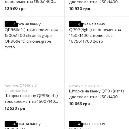
двоелементна 1150х1400
двоелементна 1150х1400
chrome; grape
chrome; grape
10 930 грн
10 930 грн
4
4
Артикул: QP96(left)
Артикул: 1675611703
chrome,grape
Шторка на ванну QP97(right)
Шторка на ванну QP96(left)
двоелементна 1150x1400
трьохелементна 1500x1400
chrome; clear
10 663 грн
chrome; grape
12 530 грн
4
4