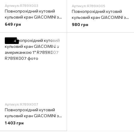
Артикул: R789X003
Артикул: R789X005
Повнопрохідний кутовий
Повнопрохідний кутовий
кульовий кран GIACOMINI з
кульовий кран GIACOMINI з
американкою 1/2"
американкою 3/4"
649 грн
980 грн
R789X003
R789X005
4
Артикул: R789X007
Повнопрохідний кутовий
кульовий кран GIACOMINI з
американкою 1" R789X007
1 403 грн