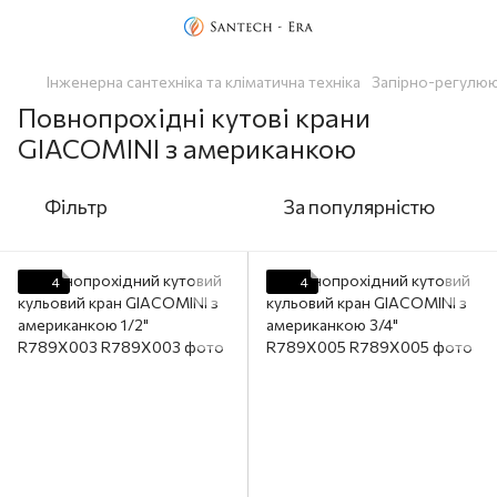
Інженерна сантехніка та кліматична техніка
Запірно-регулюю
Повнопрохідні кутові крани
GIACOMINI з американкою
Фільтр
За популярністю
4
4