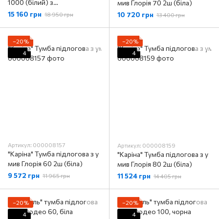
1000 (білий) з
мив Глорія 70 2ш (біла)
умивальником
15 160 грн
10 720 грн
18 950 грн
13 400 грн
−20%
−20%
4
4
Артикул: 000008157
Артикул: 000008159
"Каріна" Тумба підлогова з у
"Каріна" Тумба підлогова з у
мив Глорія 60 2ш (біла)
мив Глорія 80 2ш (біла)
9 572 грн
11 524 грн
11 965 грн
14 405 грн
−20%
−20%
4
4