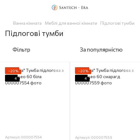
Ванна кімната
Меблі для ванної кімнати
Підлогові тумби
Підлогові тумби
Фільтр
За популярністю
−20%
−20%
4
4
Артикул: 000007554
Артикул: 000007559