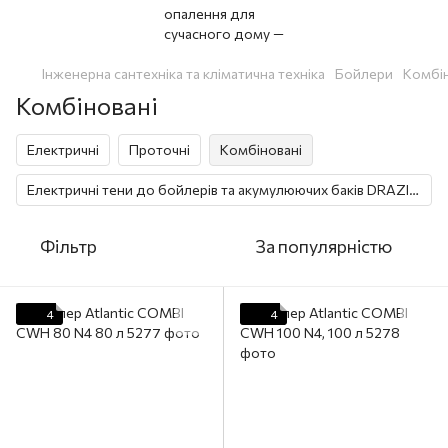
Інженерна сантехніка та кліматична техніка
Бойлери
Комбін
Комбіновані
Електричні
Проточні
Комбіновані
Електричні тени до бойлерів та акумулюючих баків DRAZICE
Фільтр
За популярністю
4
4