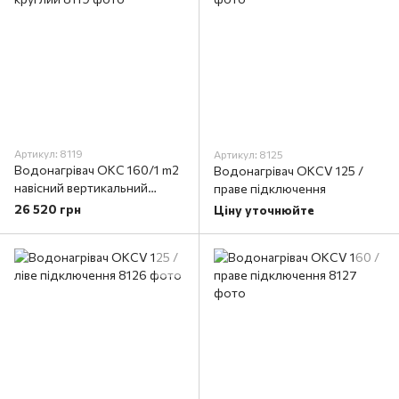
Артикул: 8119
Артикул: 8125
Водонагрівач OKC 160/1 m2
Водонагрівач OKCV 125 /
навісний вертикальний
праве підключення
круглий
26 520 грн
Ціну уточнюйте