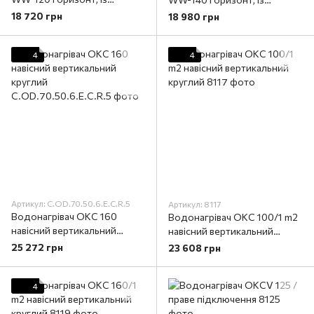
змієвиком
змієвиком
18 720 грн
18 980 грн
4
4
Артикул: C.OD.70.50.6.E.C.R.5
Артикул: 8117
Водонагрівач OKC 160
Водонагрівач OKC 100/1 m2
навісний вертикальний
навісний вертикальний
круглий
круглий
25 272 грн
23 608 грн
4