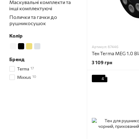
Маскувальні комплекти та
інші комплектуючі
Полички та гачки до
рушникосушок
Колір
Артикул: 87446
Тен Terma MEG 1.0 B
Бренд
3 109 грн
17
Terma
10
Mixxus
4