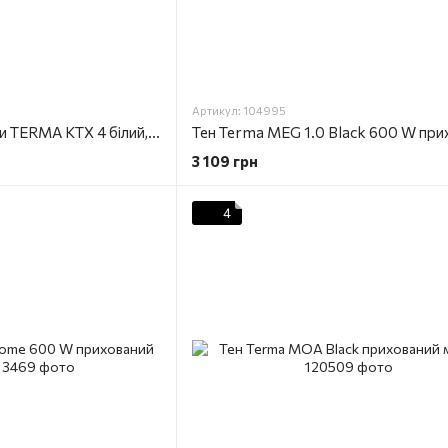
Артикул: 104995
Тен для рушникосушки TERMA KTX 4 білий, прихований монтаж
3 109 грн
4