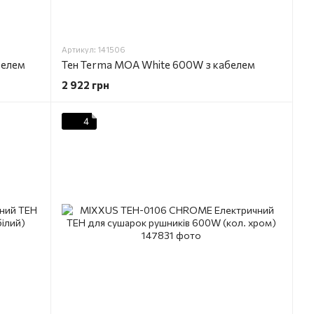
Артикул: 141506
белем
Тен Terma MOA White 600W з кабелем
2 922 грн
4