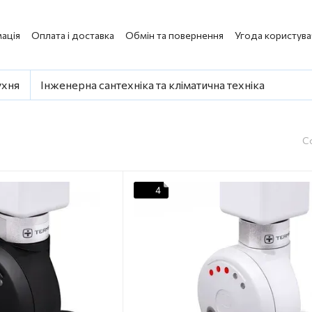
ація
Оплата і доставка
Обмін та повернення
Угода користува
ухня
Інженерна сантехніка та кліматична техніка
С
4