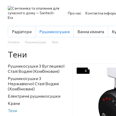
Перейти до основного контенту
Про нас
Контактна інформ
Радіатори
Рушникосушки
Ванна кімната
К
Головна
Рушникосушки
Тени
Тени
Рушникосушки З Вуглецевої
Сталі Водяні (Комбіновані)
4
Рушникосушки З
Нержавіючої Сталі Водяні
(Комбіновані)
Eлектричні рушникосушки
Крани
Тени