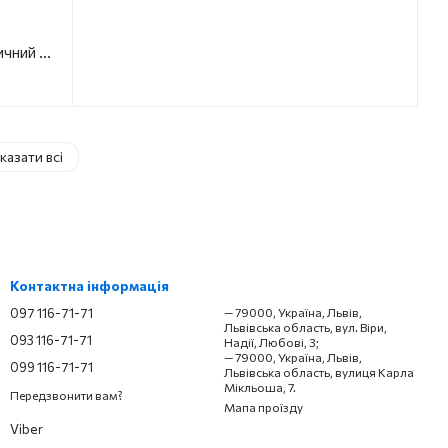
MIXXUS TEH-0109 CHROME Електричний ТЕН для сушарок рушників 900W (кол. хром)
казати всі
Контактна інформація
097 116-71-71
— 79000, Україна, Львів,
Львівська область, вул. Віри,
093 116-71-71
Надії, Любові, 3;
— 79000, Україна, Львів,
099 116-71-71
Львівська область, вулиця Карла
Мікльоша, 7.
Передзвонити вам?
Мапа проїзду
Viber