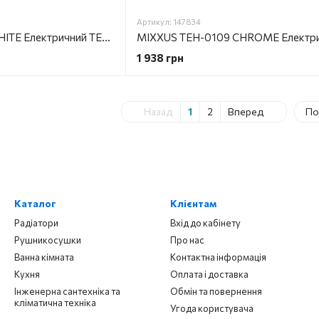
Артикул: 147834
MIXXUS TEH-0106 WHITE Електричний ТЕН для сушарок рушників 600W (кол. білий)
1 938 грн
Назад
1
2
Вперед
По
Каталог
Клієнтам
Радіатори
Вхід до кабінету
Рушникосушки
Про нас
Ванна кімната
Контактна інформація
Кухня
Оплата і доставка
Інженерна сантехніка та
Обмін та повернення
кліматична техніка
Угода користувача