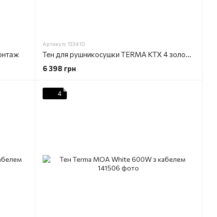
Артикул: 133410
онтаж
Тен для рушникосушки TERMA KTX 4 золотий, прихований монтаж
6 398 грн
4