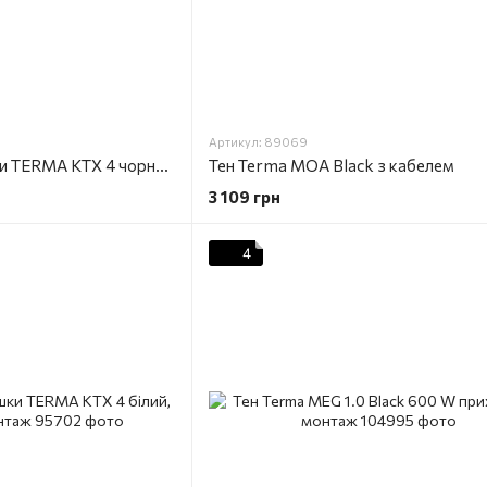
Артикул: 89069
Тен для рушникосушки TERMA KTX 4 чорний, прихований монтаж
Тен Terma MOA Black з кабелем
3 109 грн
4