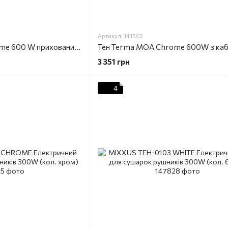
Артикул: 141502
Тен Terma MOA Chrome 600 W прихований монтаж
Тен Terma MOA Chrome 600W з ка
3 351 грн
4