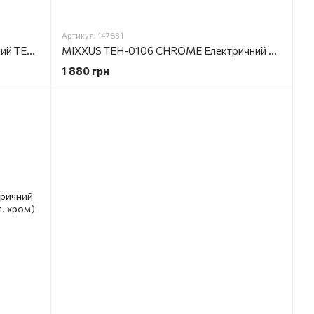
Артикул: 147831
MIXXUS TEH-0103 WHITE Електричний ТЕН для сушарок рушників 300W (кол. білий)
MIXXUS TEH-0106 CHROME Електричний ТЕН для сушарок рушників 600W (кол. хром)
1 880 грн