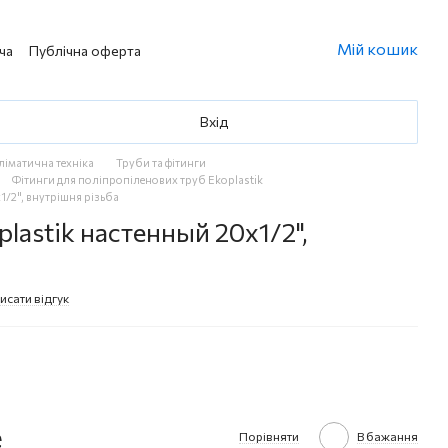
Мій кошик
ча
Публічна оферта
Вхід
кліматична техніка
Труби та фітинги
Фітинги для поліпропіленових труб Ekoplastik
1/2", внутрішня різьба
plastik настенный 20х1/2",
а
исати відгук
е
Порівняти
В бажання