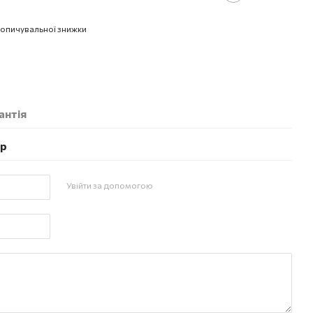
опичувальної знижки
антія
ар
Увійти за допомогою