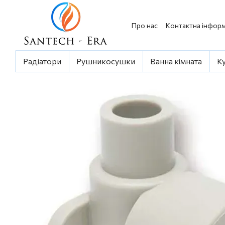
Перейти до основного контенту
Про нас
Контактна інформ
Радіатори
Рушникосушки
Ванна кімната
К