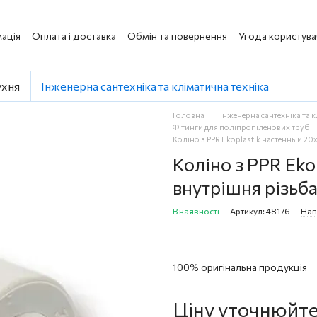
ація
Оплата і доставка
Обмін та повернення
Угода користува
ухня
Інженерна сантехніка та кліматична техніка
Головна
Інженерна сантехніка та 
Фітинги для поліпропіленових труб
Коліно з PPR Ekoplastik настенный 20х
Коліно з PPR Eko
внутрішня різьб
В наявності
Артикул: 48176
Нап
100% оригінальна продукція
Ціну уточнюйт