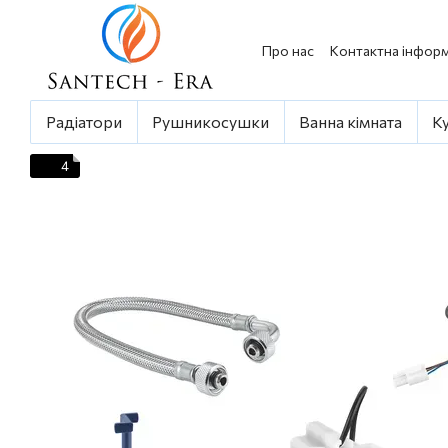
Перейти до основного контенту
Про нас
Контактна інформ
Радіатори
Рушникосушки
Ванна кімната
К
4