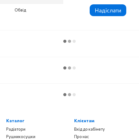
Надіслати
Обвід
Каталог
Клієнтам
Радіатори
Вхід до кабінету
Рушникосушки
Про нас