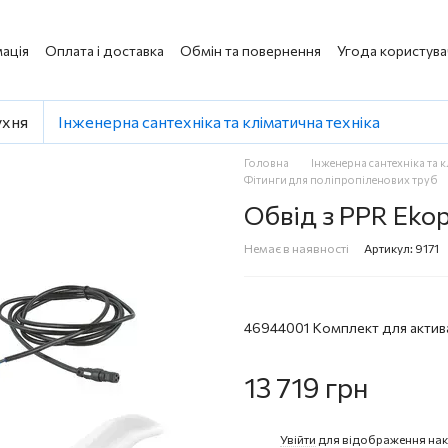
ація
Оплата і доставка
Обмін та повернення
Угода користува
ухня
Інженерна сантехніка та кліматична техніка
Головна
Інженерна сантехніка та 
Фітинги для поліпропіленових труб
Обвід з PPR Ekop
Немає в наявності
Артикул: 9171
46944001 Комплект для актива
13 719 грн
Увійти
для відображення нак
%