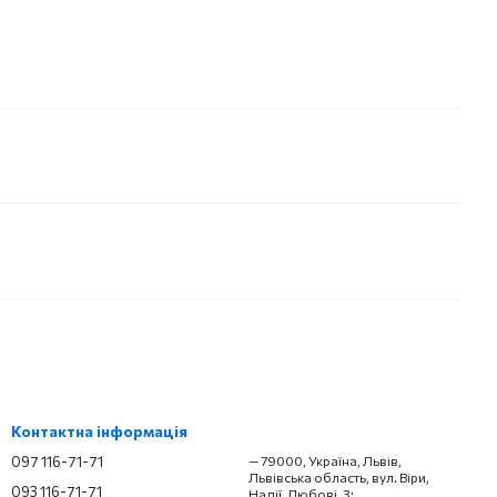
Контактна інформація
097 116-71-71
— 79000, Україна, Львів,
Львівська область, вул. Віри,
093 116-71-71
Надії, Любові, 3;