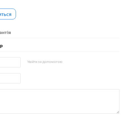
иться
антія
ар
Увійти за допомогою