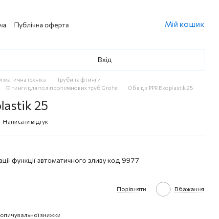
Мій кошик
ча
Публічна оферта
Вхід
кліматична техніка
Труби та фітинги
Фітинги для поліпропіленових труб Grohe
Обвід з PPR Ekoplastik 25
lastik 25
Написати відгук
ції функції автоматичного зливу код 9977
Порівняти
В бажання
опичувальної знижки