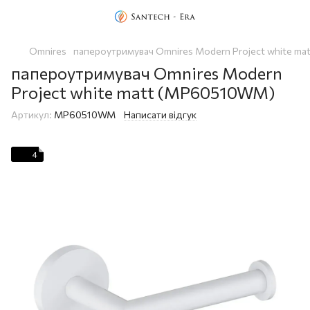
Omnires
папероутримувач Omnires Modern Project white m
папероутримувач Omnires Modern
Project white matt (MP60510WM)
Артикул:
MP60510WM
Написати відгук
4