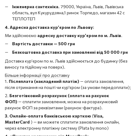
Інженерна сантехніка.
79000, Україна, Львів, Львівська
область, вул Кукурудзяна,1 ринок Торпедо, магазин 42 с
ТЕПЛОТЕП
4. Адресна доставка кур’єром по Львову:
Ми здійснюємо
адресну доставку кур’єром по м. Львів
.
Вартість доставки — 500 грн
Безкоштовна доставка при замовленні від 50 000 грн
Доставка кур’єром по м. Львів здійснюється до будинку (без
виносу та підйому на поверх).
Більше інформації про доставку
1.
Післяплата (накладений платіж)
— оплата замовлення,
після отримання на пошті чи кур'єром (за умови передоплати);
2.
Безготівковий розрахунок (оплата на рахунок
ФОП)
— сплатити замовлення, можна на розрахунковий
рахунок ФОП за реквізитами (рахунок-фактура).
3. Онлайн-оплата банківською карткою
(
Visa,
MasterCard
) — ви можете сплатити замовлення онлайн,
через електронну платіжну систему (Plata by mono)