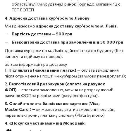
область, вул Кукурудзяна,1 ринок Торпедо, магазин 42 с
ТЕПЛОТЕП
4. Адресна доставка кур’єром по Львову:
Ми здійснюємо
адресну доставку кур’єром по м. Львів
.
Вартість доставки — 500 грн
Безкоштовна доставка при замовленні від 50 000 грн
Доставка кур’єром по м. Львів здійснюється до будинку (без
виносу та підйому на поверх).
Більше інформації про доставку
1.
Післяплата (накладений платіж)
— оплата замовлення,
після отримання на пошті чи кур'єром (за умови передоплати);
2.
Безготівковий розрахунок (оплата на рахунок
ФОП)
— сплатити замовлення, можна на розрахунковий
рахунок ФОП за реквізитами (рахунок-фактура).
3. Онлайн-оплата банківською карткою
(
Visa,
MasterCard
) — ви можете сплатити замовлення онлайн,
через електронну платіжну систему (Plata by mono)
4
.
«Покупка частинами» від MonoBank: