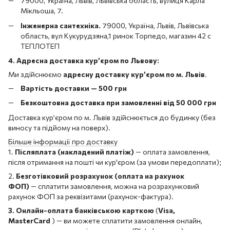
79000, Україна, Львів, Львівська область, вулиця Карла
Мікльоша, 7.
Інженерна сантехніка.
79000, Україна, Львів, Львівська
область, вул Кукурудзяна,1 ринок Торпедо, магазин 42 с
ТЕПЛОТЕП
4. Адресна доставка кур’єром по Львову:
Ми здійснюємо
адресну доставку кур’єром по м. Львів
.
Вартість доставки — 500 грн
Безкоштовна доставка при замовленні від 50 000 грн
Доставка кур’єром по м. Львів здійснюється до будинку (без
виносу та підйому на поверх).
Більше інформації про доставку
1.
Післяплата (накладений платіж)
— оплата замовлення,
після отримання на пошті чи кур'єром (за умови передоплати);
2.
Безготівковий розрахунок (оплата на рахунок
ФОП)
— сплатити замовлення, можна на розрахунковий
рахунок ФОП за реквізитами (рахунок-фактура).
3. Онлайн-оплата банківською карткою
(
Visa,
MasterCard
) — ви можете сплатити замовлення онлайн,