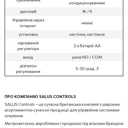
кондиціонуванням
дисплей
Ж / К
Управління через
немає
інтернет
установка
настінна, настільна
харчування
2 x батареї AA
регулятора
вихід
реле NO / COM
діапазон
5-30 град. З
регулювання
ПРО КОМПАНІЮ SALUS CONTROLS
SALUS Controls – це сучасна британська компанія з широким
асортиментом сучасної продукції для управління системами
опалення.
Ми проектуємо, виробляємо і продаємо під власним брендом