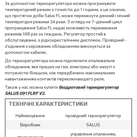
За допомогою терморегулятора можна програмувати
температурний режим з точністю до 1 години, а це означає,
що протягом доби Salus FL може перемкнути денний і нічний
температурні режими 24 рази. З огляду на 7-денний цикл
програмування Salus FL надає можливість перемикання
режимів 168 раз за тиждень. Регулятор простий в
обслуговуванні, з рідкокристалічним дисплеєм. Провідний -
з'єднання з керованим обладнанням виконується за
допомогою кабелю.
До терморегулятора можна підключити опалювальне
обладнання, яке працює на газі, електриці або мазуті з
потужністю більшою, ніж передбачено максимальним
навантаженням контактів переключающего реле.
Також у нас можна купити
бездротовий терморегулятор
SALUS 091 FLRF V2.
ТЕХНІЧНІ ХАРАКТЕРИСТИКИ
Найменування
провідний терморегулятор
Виробник
SALUS
управління опаленням,
призначення